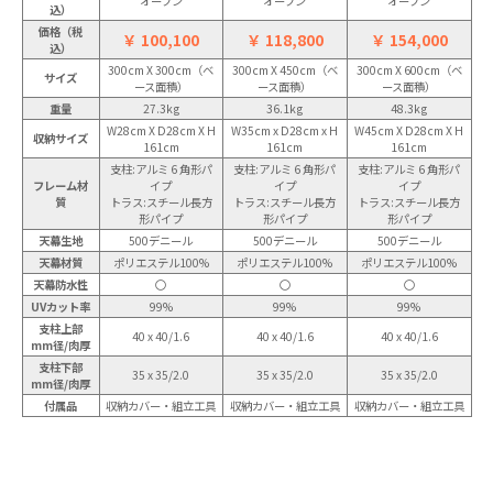
オープン
オープン
オープン
込）
価格（税
￥ 100,100
￥ 118,800
￥ 154,000
込）
300cm X 300cm（ベ
300cm X 450cm（ベ
300cm X 600cm（ベ
サイズ
ース面積）
ース面積）
ース面積）
重量
27.3kg
36.1kg
48.3kg
W28cm X D28cm X H
W35cm x D28cm x H
W45cm X D28cm X H
収納サイズ
161cm
161cm
161cm
支柱:アルミ 6 角形パ
支柱:アルミ 6 角形パ
支柱:アルミ 6 角形パ
フレーム材
イプ
イプ
イプ
質
トラス:スチール長方
トラス:スチール長方
トラス:スチール長方
形パイプ
形パイプ
形パイプ
天幕生地
500デニール
500デニール
500デニール
天幕材質
ポリエステル100%
ポリエステル100%
ポリエステル100%
天幕防水性
〇
〇
〇
UVカット率
99%
99%
99%
支柱上部
40 x 40/1.6
40 x 40/1.6
40 x 40/1.6
mm径/肉厚
支柱下部
35 x 35/2.0
35 x 35/2.0
35 x 35/2.0
mm径/肉厚
付属品
収納カバー・組立工具
収納カバー・組立工具
収納カバー・組立工具