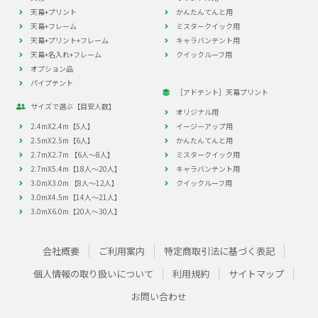
天幕+プリント
かんたんてんと用
天幕+フレーム
ミスタークイック用
天幕+プリント+フレーム
キャラバンテント用
天幕+名入れ+フレーム
クイックルーフ用
オプション品
パイプテント
［アドテント］天幕プリント
サイズで選ぶ【目安人数】
オリジナル用
2.4mX2.4m【5人】
イージーアップ用
2.5mX2.5m【6人】
かんたんてんと用
2.7mX2.7m 【6人～8人】
ミスタークイック用
2.7mX5.4m【18人～20人】
キャラバンテント用
3.0mX3.0m 【8人～12人】
クイックルーフ用
3.0mX4.5m【14人～21人】
3.0mX6.0m【20人～30人】
会社概要
ご利用案内
特定商取引法に基づく表記
個人情報の取り扱いについて
利用規約
サイトマップ
お問い合わせ