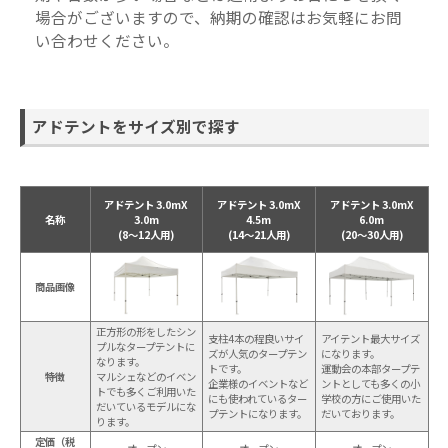
場合がございますので、納期の確認はお気軽にお問
い合わせください。
アドテントをサイズ別で探す
アドテント 3.0mX
アドテント 3.0mX
アドテント 3.0mX
名称
3.0m
4.5m
6.0m
(8～12人用)
(14～21人用)
(20～30人用)
商品画像
正方形の形をしたシン
支柱4本の程良いサイ
アイテント最大サイズ
プルなタープテントに
ズが人気のタープテン
になります。
なります。
トです。
運動会の本部タープテ
特徴
マルシェなどのイベン
企業様のイベントなど
ントとしても多くの小
トでも多くご利用いた
にも使われているター
学校の方にご使用いた
だいているモデルにな
プテントになります。
だいております。
ります。
定価（税