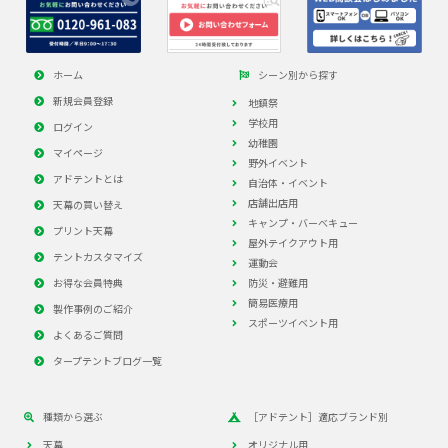
ホーム
シーン別から探す
新規会員登録
地鎮祭
学校用
ログイン
幼稚園
マイページ
野外イベント
アドテントとは
自治体・イベント
店舗出店用
天幕の買い替え
キャンプ・バーべキュー
プリント天幕
屋外テイクアウト用
テントカスタマイズ
運動会
お得な会員特典
防災・避難用
簡易医療用
製作事例のご紹介
スポーツイベント用
よくあるご質問
タープテントブログ一覧
種類から選ぶ
［アドテント］適応ブランド別
天幕
オリジナル用