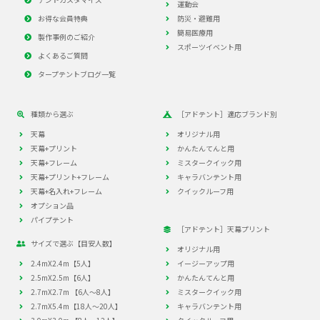
運動会
お得な会員特典
防災・避難用
簡易医療用
製作事例のご紹介
スポーツイベント用
よくあるご質問
タープテントブログ一覧
種類から選ぶ
［アドテント］適応ブランド別
天幕
オリジナル用
天幕+プリント
かんたんてんと用
天幕+フレーム
ミスタークイック用
天幕+プリント+フレーム
キャラバンテント用
天幕+名入れ+フレーム
クイックルーフ用
オプション品
パイプテント
［アドテント］天幕プリント
サイズで選ぶ【目安人数】
オリジナル用
2.4mX2.4m【5人】
イージーアップ用
2.5mX2.5m【6人】
かんたんてんと用
2.7mX2.7m 【6人～8人】
ミスタークイック用
2.7mX5.4m【18人～20人】
キャラバンテント用