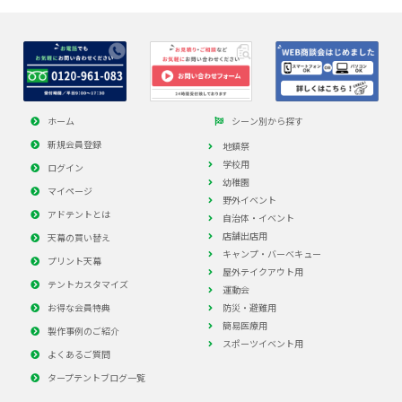
ホーム
シーン別から探す
新規会員登録
地鎮祭
学校用
ログイン
幼稚園
マイページ
野外イベント
アドテントとは
自治体・イベント
店舗出店用
天幕の買い替え
キャンプ・バーべキュー
プリント天幕
屋外テイクアウト用
テントカスタマイズ
運動会
お得な会員特典
防災・避難用
簡易医療用
製作事例のご紹介
スポーツイベント用
よくあるご質問
タープテントブログ一覧