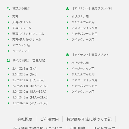
種類から選ぶ
［アドテント］適応ブランド別
天幕
オリジナル用
天幕+プリント
かんたんてんと用
天幕+フレーム
ミスタークイック用
天幕+プリント+フレーム
キャラバンテント用
天幕+名入れ+フレーム
クイックルーフ用
オプション品
パイプテント
［アドテント］天幕プリント
サイズで選ぶ【目安人数】
オリジナル用
2.4mX2.4m【5人】
イージーアップ用
2.5mX2.5m【6人】
かんたんてんと用
2.7mX2.7m 【6人～8人】
ミスタークイック用
2.7mX5.4m【18人～20人】
キャラバンテント用
3.0mX3.0m 【8人～12人】
クイックルーフ用
3.0mX4.5m【14人～21人】
3.0mX6.0m【20人～30人】
会社概要
ご利用案内
特定商取引法に基づく表記
個人情報の取り扱いについて
利用規約
サイトマップ