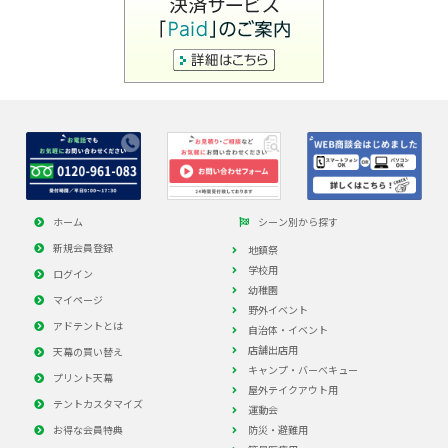
ホーム
シーン別から探す
新規会員登録
地鎮祭
学校用
ログイン
幼稚園
マイページ
野外イベント
アドテントとは
自治体・イベント
店舗出店用
天幕の買い替え
キャンプ・バーべキュー
プリント天幕
屋外テイクアウト用
テントカスタマイズ
運動会
お得な会員特典
防災・避難用