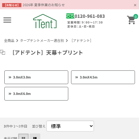
2026年 夏季休業のお知らせ
【お知らせ】
0
全商品
タープテントメーカー適合別
［アドテント］
［アドテント］天幕＋プリント
3.0mX3.0m
3.0mX4.5m
3.0mX6.0m
3
件中 1〜3件目
並び替え
表示切替