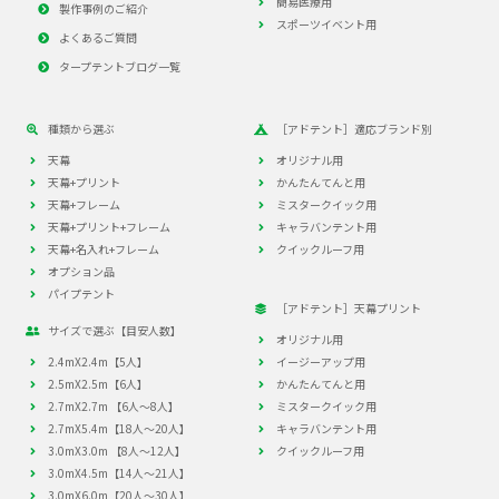
簡易医療用
製作事例のご紹介
スポーツイベント用
よくあるご質問
タープテントブログ一覧
種類から選ぶ
［アドテント］適応ブランド別
天幕
オリジナル用
天幕+プリント
かんたんてんと用
天幕+フレーム
ミスタークイック用
天幕+プリント+フレーム
キャラバンテント用
天幕+名入れ+フレーム
クイックルーフ用
オプション品
パイプテント
［アドテント］天幕プリント
サイズで選ぶ【目安人数】
オリジナル用
2.4mX2.4m【5人】
イージーアップ用
2.5mX2.5m【6人】
かんたんてんと用
2.7mX2.7m 【6人～8人】
ミスタークイック用
2.7mX5.4m【18人～20人】
キャラバンテント用
3.0mX3.0m 【8人～12人】
クイックルーフ用
3.0mX4.5m【14人～21人】
3.0mX6.0m【20人～30人】