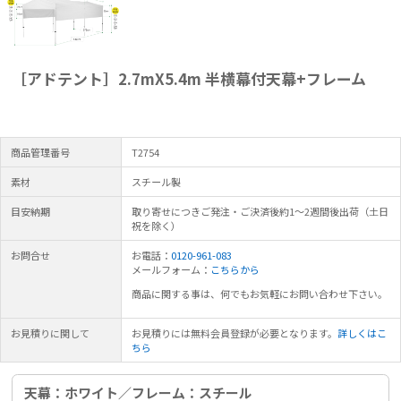
［アドテント］2.7mX5.4m 半横幕付天幕+フレーム
商品管理番号
T2754
素材
スチール製
目安納期
取り寄せにつきご発注・ご決済後約1～2週間後出荷（土日
祝を除く）
お問合せ
お電話：
0120-961-083
メールフォーム：
こちらから
商品に関する事は、何でもお気軽にお問い合わせ下さい。
お見積りに関して
お見積りには無料会員登録が必要となります。
詳しくはこ
ちら
天幕：ホワイト／フレーム：スチール