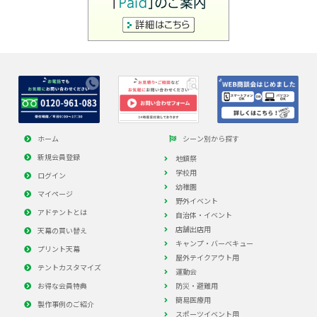
ホーム
シーン別から探す
新規会員登録
地鎮祭
学校用
ログイン
幼稚園
マイページ
野外イベント
アドテントとは
自治体・イベント
店舗出店用
天幕の買い替え
キャンプ・バーべキュー
プリント天幕
屋外テイクアウト用
テントカスタマイズ
運動会
お得な会員特典
防災・避難用
簡易医療用
製作事例のご紹介
スポーツイベント用