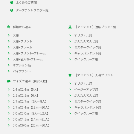
よくあるご質問
タープテントブログ一覧
種類から選ぶ
［アドテント］適応ブランド別
天幕
オリジナル用
天幕+プリント
かんたんてんと用
天幕+フレーム
ミスタークイック用
天幕+プリント+フレーム
キャラバンテント用
天幕+名入れ+フレーム
クイックルーフ用
オプション品
パイプテント
［アドテント］天幕プリント
サイズで選ぶ【目安人数】
オリジナル用
2.4mX2.4m【5人】
イージーアップ用
2.5mX2.5m【6人】
かんたんてんと用
2.7mX2.7m 【6人～8人】
ミスタークイック用
2.7mX5.4m【18人～20人】
キャラバンテント用
3.0mX3.0m 【8人～12人】
クイックルーフ用
3.0mX4.5m【14人～21人】
3.0mX6.0m【20人～30人】