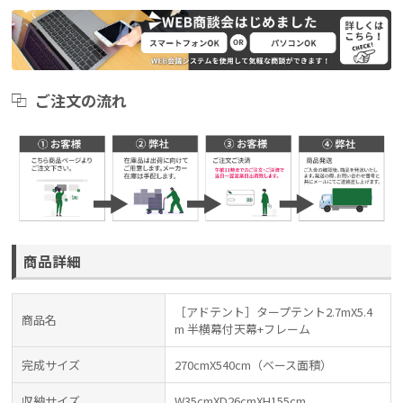
ご注文の流れ
商品詳細
［アドテント］タープテント2.7mX5.4
商品名
m 半横幕付天幕+フレーム
完成サイズ
270cmX540cm（ベース面積）
収納サイズ
W35cmXD26cmXH155cm