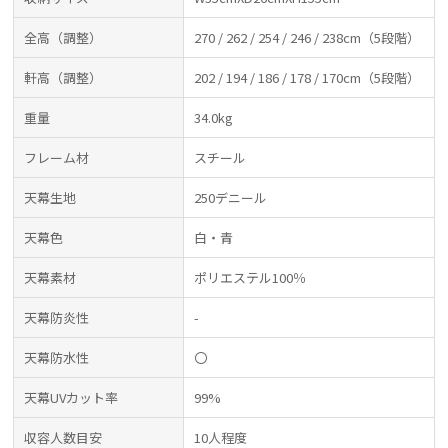
全高（調整）
270 / 262 / 254 / 246 / 238cm（5段階）
軒高（調整）
202 / 194 / 186 / 178 / 170cm（5段階）
重量
34.0kg
フレーム材
スチール
天幕生地
250デニール
天幕色
白・青
天幕素材
ポリエステル100％
天幕防炎性
-
天幕防水性
〇
天幕UVカット率
99%
収容人数目安
10人程度